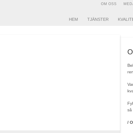
OM OSS
MED
HEM
TJÄNSTER
KVALIT
O
Beh
ren
Var
kva
Fyl
så 
/ 