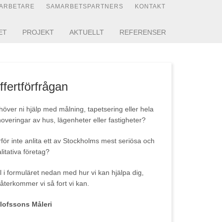
ARBETARE
SAMARBETSPARTNERS
KONTAKT
ET
PROJEKT
AKTUELLT
REFERENSER
ffertförfrågan
över ni hjälp med målning, tapetsering eller hela
overingar av hus, lägenheter eller fastigheter?
för inte anlita ett av Stockholms mest seriösa och
litativa företag?
l i formuläret nedan med hur vi kan hjälpa dig,
återkommer vi så fort vi kan.
Olofssons Måleri