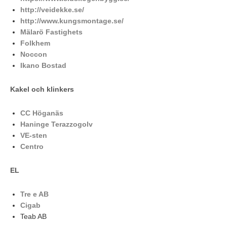
http://veidekke.se/
http://www.kungsmontage.se/
Mälarö Fastighets
Folkhem
Noccon
Ikano Bostad
Kakel och klinkers
CC Höganäs
Haninge Terazzogolv
VE-sten
Centro
EL
Tre e AB
Cigab
Teab AB