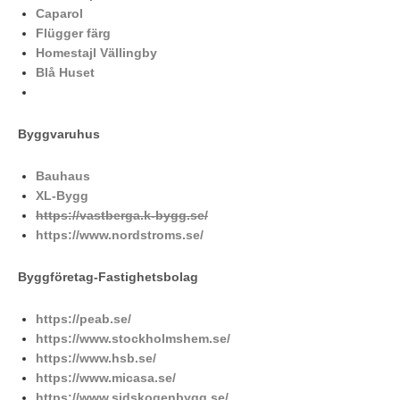
Caparol
Flügger färg
Homestajl Vällingby
Blå Huset
Byggvaruhus
Bauhaus
XL-Bygg
https://vastberga.k-bygg.se/
https://www.nordstroms.se/
Byggföretag-Fastighetsbolag
https://peab.se/
https://www.stockholmshem.se/
https://www.hsb.se/
https://www.micasa.se/
https://www.sidskogenbygg.se/