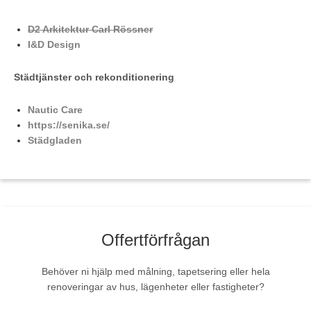
D2 Arkitektur Carl Rössner
I&D Design
Städtjänster och rekonditionering
Nautic Care
https://senika.se/
Städgladen
Offertförfrågan
Behöver ni hjälp med målning, tapetsering eller hela
renoveringar av hus, lägenheter eller fastigheter?