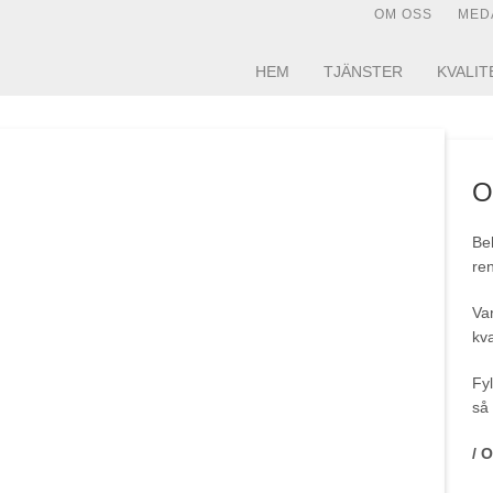
OM OSS
MED
HEM
TJÄNSTER
KVALIT
O
Beh
ren
Var
kva
Fyl
så 
/ 