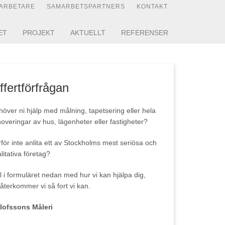
ARBETARE
SAMARBETSPARTNERS
KONTAKT
ET
PROJEKT
AKTUELLT
REFERENSER
ffertförfrågan
över ni hjälp med målning, tapetsering eller hela
overingar av hus, lägenheter eller fastigheter?
för inte anlita ett av Stockholms mest seriösa och
litativa företag?
l i formuläret nedan med hur vi kan hjälpa dig,
återkommer vi så fort vi kan.
Olofssons Måleri