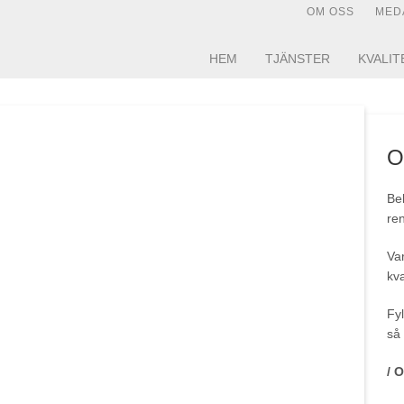
OM OSS
MED
HEM
TJÄNSTER
KVALIT
O
Beh
ren
Var
kva
Fyl
så 
/ 