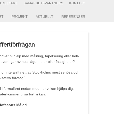
ARBETARE
SAMARBETSPARTNERS
KONTAKT
ET
PROJEKT
AKTUELLT
REFERENSER
ffertförfrågan
över ni hjälp med målning, tapetsering eller hela
overingar av hus, lägenheter eller fastigheter?
för inte anlita ett av Stockholms mest seriösa och
litativa företag?
l i formuläret nedan med hur vi kan hjälpa dig,
återkommer vi så fort vi kan.
Olofssons Måleri