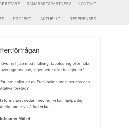
ARBETARE
SAMARBETSPARTNERS
KONTAKT
ET
PROJEKT
AKTUELLT
REFERENSER
ffertförfrågan
över ni hjälp med målning, tapetsering eller hela
overingar av hus, lägenheter eller fastigheter?
för inte anlita ett av Stockholms mest seriösa och
litativa företag?
l i formuläret nedan med hur vi kan hjälpa dig,
återkommer vi så fort vi kan.
Olofssons Måleri