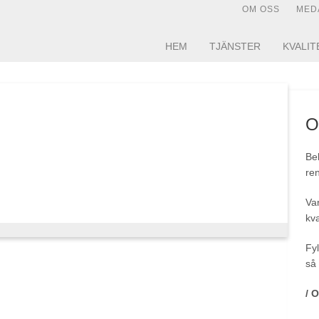
OM OSS
MED
HEM
TJÄNSTER
KVALIT
O
Beh
ren
Var
kva
Fyl
så 
/ 