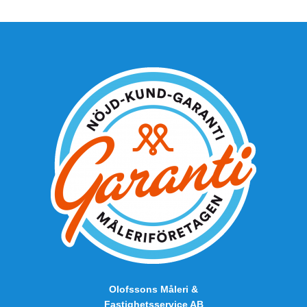
Olofssons Måleri &
Fastighetsservice AB